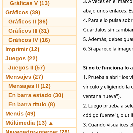
3. A veces en el marco
Gráficas V (13)
abajo unos enlaces. Es
Gráficos (39)
4. Para ello pulsa sob
Gráficos II (36)
Guárdalos sin cambia
Gráficos III (31)
5. Además, debes guar
Gráficos IV (16)
6. Si aparece la imag
Imprimir (12)
Juegos (22)
Juegos II (57)
Si no te funciona lo a
Mensajes (27)
1. Prueba a abrir los
Mensajes II (12)
vínculo y eligiendo la
En barra estado (30)
ventana nueva").
En barra título (8)
2. Luego prueba a sel
Menús (49)
código fuente"), o uti
Múltimedia (13)
▲
3. Cuando visualices 
Navegador-internet (28)