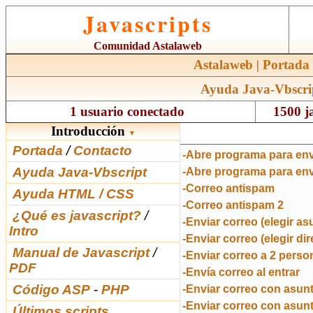
Javascripts
Comunidad Astalaweb
Astalaweb
|
Portada
Ayuda Java-Vbscri
1 usuario conectado
1500 ja
Introducción
▼
Portada
/
Contacto
-Abre programa para env
Ayuda Java-Vbscript
-Abre programa para env
-Correo antispam
Ayuda HTML / CSS
-Correo antispam 2
¿Qué es javascript?
/
-Enviar correo (elegir as
Intro
-Enviar correo (elegir di
Manual de Javascript
/
-Enviar correo a 2 perso
PDF
-Envía correo al entrar
Código ASP
-
PHP
-Enviar correo con asun
-Enviar correo con asun
Últimos scripts