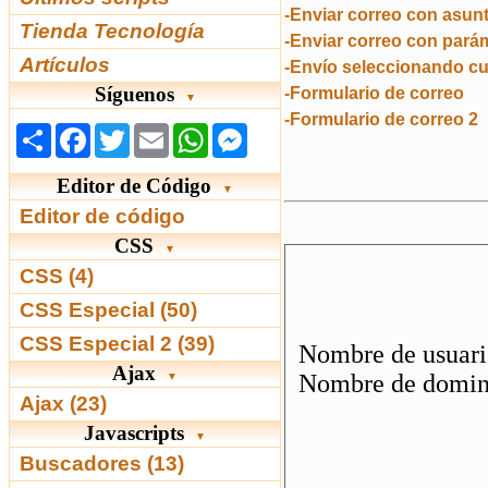
-Enviar correo con asun
Tienda Tecnología
-Enviar correo con pará
Artículos
-Envío seleccionando cu
Síguenos
-Formulario de correo
▼
-Formulario de correo 2
Share
Facebook
Twitter
Email
WhatsApp
Messenger
Editor de Código
▼
Editor de código
CSS
▼
CSS (4)
CSS Especial (50)
CSS Especial 2 (39)
Ajax
▼
Ajax (23)
Javascripts
▼
Buscadores (13)